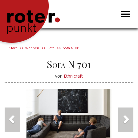
Toggl
naviga
Start
Wohnen
Sofa
Sofa N 701
Sofa N 701
von
Ethnicraft
Previous
Next