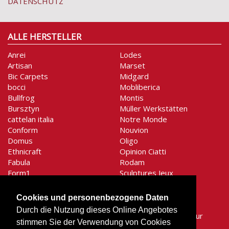
DATENSCHUTZ
ALLE HERSTELLER
Anrei
Lodes
Artisan
Marset
Bic Carpets
Midgard
bocci
Mobliberica
Bullfrog
Montis
Bursztyn
Müller Werkstätten
cattelan italia
Notre Monde
Conform
Nouvion
Domus
Oligo
Ethnicraft
Opinion Ciatti
Fabula
Rodam
Form1
Sculptures Jeux
Gentner-Design
Secto Design
graypants
Shogazi
Cookies und personenbezogene Daten
Holtkötter
Signet
Durch die Nutzung dieses Online Angebotes
Houe
SiRA Moebelmanufaktur
stimmen Sie der Verwendung von Cookies
Hüsler Nest
Stilnovo