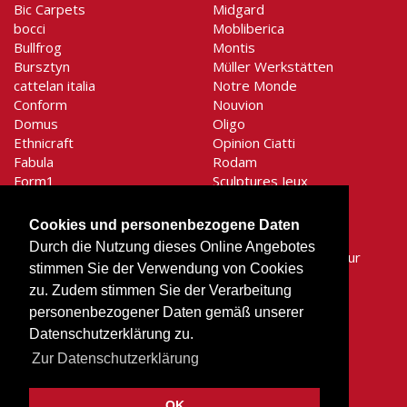
Bic Carpets
Midgard
bocci
Mobliberica
Bullfrog
Montis
Bursztyn
Müller Werkstätten
cattelan italia
Notre Monde
Conform
Nouvion
Domus
Oligo
Ethnicraft
Opinion Ciatti
Fabula
Rodam
Form1
Sculptures Jeux
Gentner-Design
Secto Design
graypants
Shogazi
Cookies und personenbezogene Daten
Holtkötter
Signet
Durch die Nutzung dieses Online Angebotes
Houe
SiRA Moebelmanufaktur
stimmen Sie der Verwendung von Cookies
Hüsler Nest
Stilnovo
zu. Zudem stimmen Sie der Verarbeitung
It's about RoMi
System 180
personenbezogener Daten gemäß unserer
Jess
Tojo
Karlsholz
Tonon
Datenschutzerklärung zu.
Kauft lokal
Top Light
Zur Datenschutzerklärung
Knapstein
Treku
Komot
Tunto
OK