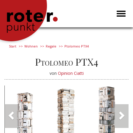
Toggl
naviga
Start
Wohnen
Regale
Ptolomeo PTX4
Ptolomeo PTX4
von
Opinion Ciatti
Previous
Next