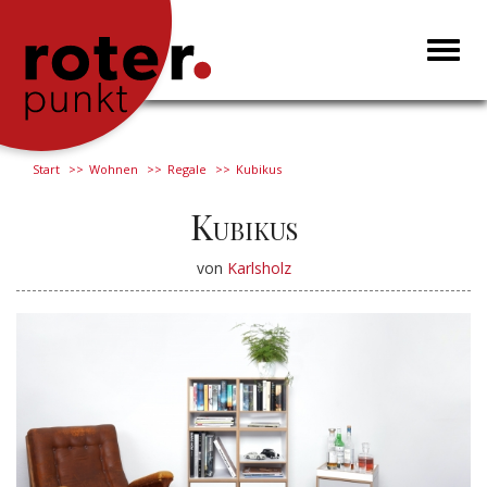
Toggl
naviga
Start
Wohnen
Regale
Kubikus
Kubikus
von
Karlsholz