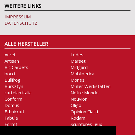
WEITERE LINKS
IMPRESSUM
DATENSCHUTZ
ALLE HERSTELLER
Anrei
Lodes
Artisan
Marset
Bic Carpets
Midgard
bocci
Mobliberica
Bullfrog
Montis
Bursztyn
Müller Werkstätten
cattelan italia
Notre Monde
Conform
Nouvion
Domus
Oligo
Ethnicraft
Opinion Ciatti
Fabula
Rodam
Form1
Sculptures Jeux
Gentner-Design
Secto Design