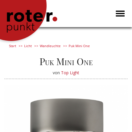
Toggl
naviga
Start
Licht
Wandleuchte
Puk Mini One
Puk Mini One
von
Top Light