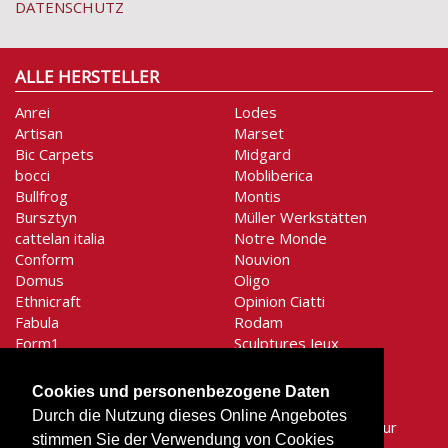
DATENSCHUTZ
ALLE HERSTELLER
Anrei
Lodes
Artisan
Marset
Bic Carpets
Midgard
bocci
Mobliberica
Bullfrog
Montis
Bursztyn
Müller Werkstätten
cattelan italia
Notre Monde
Conform
Nouvion
Domus
Oligo
Ethnicraft
Opinion Ciatti
Fabula
Rodam
Form1
Sculptures Jeux
Gentner-Design
Secto Design
graypants
Shogazi
Cookies und personenbezogene Daten
Holtkötter
Signet
Durch die Nutzung dieses Online Angebotes
Houe
SiRA Moebelmanufaktur
stimmen Sie der Verwendung von Cookies
Hüsler Nest
Stilnovo