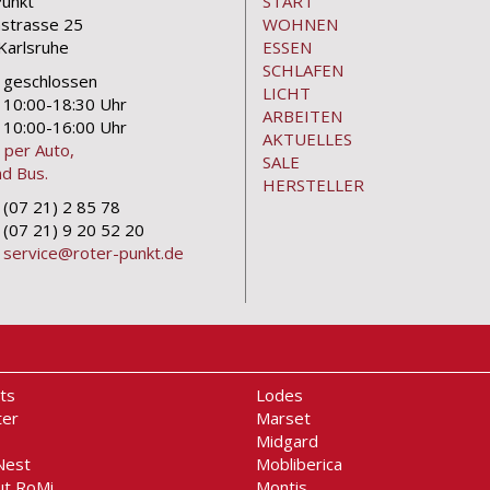
Punkt
START
nstrasse 25
WOHNEN
Karlsruhe
ESSEN
SCHLAFEN
geschlossen
LICHT
10:00-18:30 Uhr
ARBEITEN
10:00-16:00 Uhr
AKTUELLES
 per Auto,
SALE
d Bus.
HERSTELLER
(07 21) 2 85 78
(07 21) 9 20 52 20
service@roter-punkt.de
ts
Lodes
ter
Marset
Midgard
Nest
Mobliberica
ut RoMi
Montis