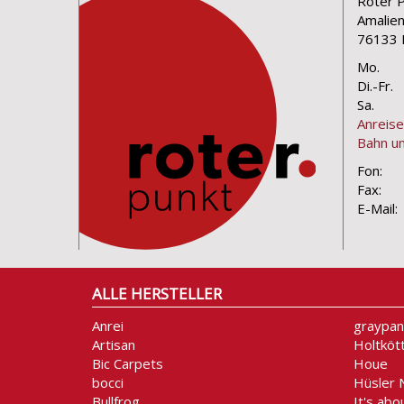
Roter 
Amalie
76133 
Mo.
Di.-Fr.
Sa.
Anreise
Bahn un
Fon:
Fax:
E-Mail:
ALLE HERSTELLER
Anrei
graypan
Artisan
Holtköt
Bic Carpets
Houe
bocci
Hüsler 
Bullfrog
It's abo