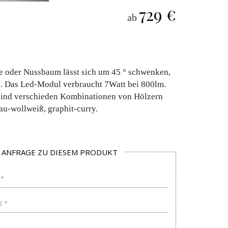
729 €
ab
che oder Nussbaum lässt sich um 45 ° schwenken,
ng. Das Led-Modul verbraucht 7Watt bei 800lm.
 sind verschieden Kombinationen von Hölzern
au-wollweiß, graphit-curry.
ANFRAGE ZU DIESEM PRODUKT
Name
*
Mail
*
PLZ