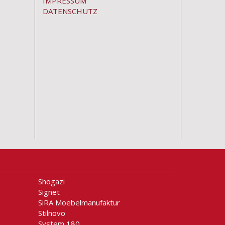
IMPRESSUM
DATENSCHUTZ
Shogazi
Signet
SiRA Moebelmanufaktur
Stilnovo
System 180