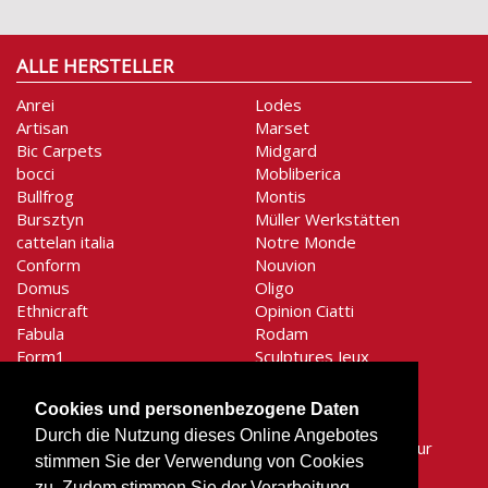
ALLE HERSTELLER
Anrei
Lodes
Artisan
Marset
Bic Carpets
Midgard
bocci
Mobliberica
Bullfrog
Montis
Bursztyn
Müller Werkstätten
cattelan italia
Notre Monde
Conform
Nouvion
Domus
Oligo
Ethnicraft
Opinion Ciatti
Fabula
Rodam
Form1
Sculptures Jeux
Gentner-Design
Secto Design
graypants
Shogazi
Cookies und personenbezogene Daten
Holtkötter
Signet
Durch die Nutzung dieses Online Angebotes
Houe
SiRA Moebelmanufaktur
stimmen Sie der Verwendung von Cookies
Hüsler Nest
Stilnovo
zu. Zudem stimmen Sie der Verarbeitung