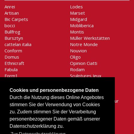
Anrei
Lodes
Artisan
Marset
Bic Carpets
Midgard
bocci
Mobliberica
Bullfrog
Montis
Bursztyn
Müller Werkstätten
cattelan italia
Notre Monde
Conform
Nouvion
Domus
Oligo
Ethnicraft
Opinion Ciatti
Fabula
Rodam
Form1
Sculptures Jeux
Gentner-Design
Secto Design
graypants
Shogazi
Cookies und personenbezogene Daten
Holtkötter
Signet
Durch die Nutzung dieses Online Angebotes
Houe
SiRA Moebelmanufaktur
stimmen Sie der Verwendung von Cookies
Hüsler Nest
Stilnovo
zu. Zudem stimmen Sie der Verarbeitung
It's about RoMi
System 180
personenbezogener Daten gemäß unserer
Jess
Tojo
Karlsholz
Tonon
Datenschutzerklärung zu.
Kauft lokal
Top Light