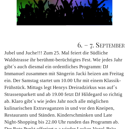
6. – 7. September
Jubel und Juche!!! Zum 25. Mal feiert die Südliche
Waldstrasse ihr berühmt-berüchtigtes Fest. Wie jedes Jahr
gibt´s auch diesmal ein ordentliches Programm: DJ
Immanuel zusammen mit Sängerin Jacki heizen am Freitag
ein. Der Samstag startet um 10.00 Uhr mit einem Klassik-
Frühstück. Mittags legt Henrys Dreiradzirkus was auf´s
Strassenparkett und ab 19.00 fetzt DJ Hildegard so richtig
ab. Klaro gibt´s wie jedes Jahr noch alle möglichen
kulinarischen Extravaganzen in und vor den Kneipen,
Restaurants und Ständen. Kinderschminken und Late
Night-Shopping bis 22.00 Uhr runden das Programm ab.
Der Rote Punkt offeriert u.a.wieder Lecker-Vogel-Bräu-